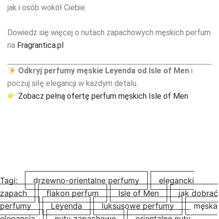
jak i osób wokół Ciebie.
Dowiedz się więcej o nutach zapachowych męskich perfum
na
Fragrantica.pl
Odkryj perfumy męskie Leyenda od Isle of Men
i
poczuj siłę elegancji w każdym detalu.
Zobacz pełną ofertę perfum męskich Isle of Men
Tagi:
drzewno-orientalne perfumy
elegancki
zapach
flakon perfum
Isle of Men
jak dobrać
perfumy
Leyenda
luksusowe perfumy
męska
elegancja
nuty zapachowe
orientalne nuty