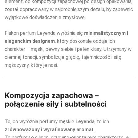
element, od kompozycji zapachowej po design opakowania,
został dopracowany w najdrobniejszym detalu, by zapewnić
wyjątkowe doświadczenie zmysłowe.
Flakon perfum Leyenda wyróżnia się
minimalistycznym i
eleganckim designem
, który doskonale oddaje ich
charakter – męski, pewny siebie i pełen klasy. Utrzymany w
ciemnej tonacji, symbolizuje głębię, tajemniczość i siłę
mężczyzny, który je nosi.
Kompozycja zapachowa –
połączenie siły i subtelności
To, co wyróżnia perfumy męskie
Leyenda
, to ich
zrównoważony i wyrafinowany aromat
.
To perfumy o silnym, drzewno-orientalnym charakterze, w